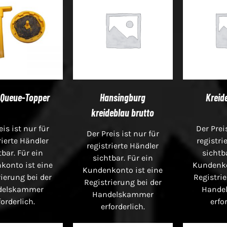
 Queue-Topper
Hansingburg
Kreid
kreideblau brutto
eis ist nur für
Der Prei
Der Preis ist nur für
rierte Händler
registri
registrierte Händler
tbar. Für ein
sichtb
sichtbar. Für ein
konto ist eine
Kundenko
Kundenkonto ist eine
ierung bei der
Registrie
Registrierung bei der
delskammer
Hande
Handelskammer
forderlich.
erfo
erforderlich.