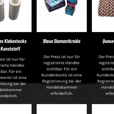
es Klebestocks
Blaue Diamantkreide
Queue-
 Kunststoff
Der Preis ist nur für
Der Prei
eis ist nur für
registrierte Händler
registri
rierte Händler
sichtbar. Für ein
sichtb
tbar. Für ein
Kundenkonto ist eine
Kundenko
konto ist eine
Registrierung bei der
Registrie
ierung bei der
Handelskammer
Hande
delskammer
erforderlich.
erfo
forderlich.