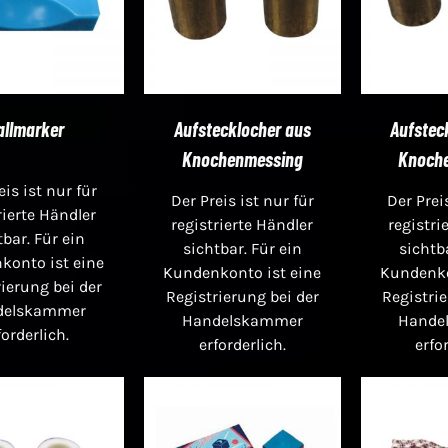
allmarker
Aufstecklocher aus
Aufstec
Knochenmessing
Knoch
eis ist nur für
Der Preis ist nur für
Der Prei
rierte Händler
registrierte Händler
registri
tbar. Für ein
sichtbar. Für ein
sichtb
konto ist eine
Kundenkonto ist eine
Kundenko
ierung bei der
Registrierung bei der
Registrie
delskammer
Handelskammer
Hande
forderlich.
erforderlich.
erfo