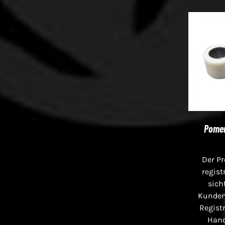
Pome
Der Pr
regist
sich
Kunden
Registr
Han