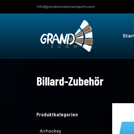
Zum
info@grandslamdartsensports.com
Inhalt
springen
Star
Billard-Zubehör
Produktkategorien
Airhockey