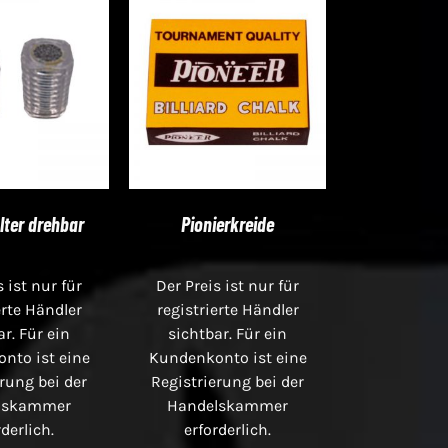
lter drehbar
Pionierkreide
s ist nur für
Der Preis ist nur für
erte Händler
registrierte Händler
ar. Für ein
sichtbar. Für ein
nto ist eine
Kundenkonto ist eine
rung bei der
Registrierung bei der
lskammer
Handelskammer
rderlich.
erforderlich.