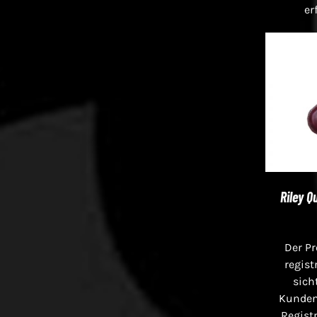
er
Riley Q
Der Pr
regist
sich
Kunden
Registr