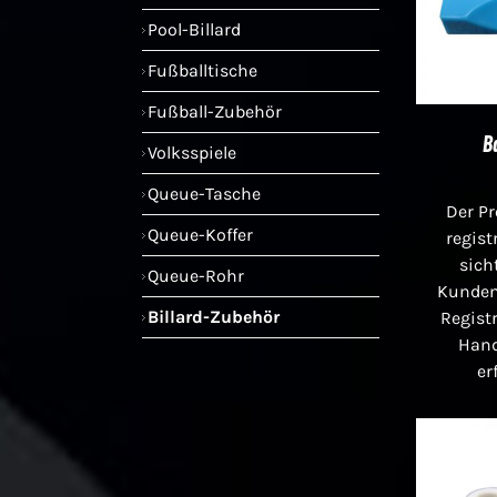
Pool-Billard
Fußballtische
Fußball-Zubehör
B
Volksspiele
Queue-Tasche
Der Pr
Queue-Koffer
regist
sich
Queue-Rohr
Kunden
Billard-Zubehör
Registr
Han
er