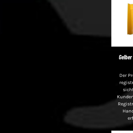
Gelber
Der Pr
regist
sich
Kunden
Registr
Han
er