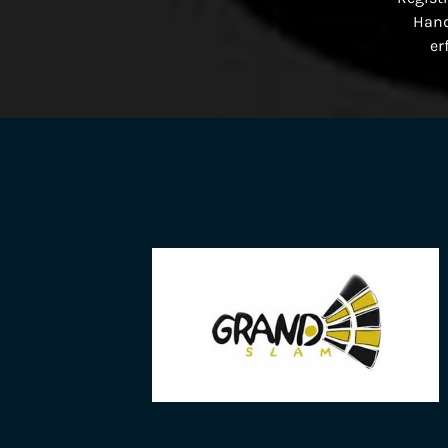
Han
er