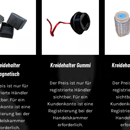
eidehalter
Kreidehalter Gummi
Kreideha
agnetisch
Der Preis ist nur für
Der Prei
eis ist nur für
registrierte Händler
registri
rierte Händler
sichtbar. Für ein
sichtb
tbar. Für ein
Kundenkonto ist eine
Kundenko
konto ist eine
Registrierung bei der
Registrie
ierung bei der
Handelskammer
Hande
delskammer
erforderlich.
erfo
forderlich.