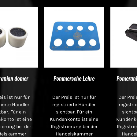
ranian domer
Pommersche Lehre
Pomerani
eis ist nur für
Der Preis ist nur für
Der Prei
rierte Händler
registrierte Händler
registri
tbar. Für ein
sichtbar. Für ein
sichtb
konto ist eine
Kundenkonto ist eine
Kundenko
ierung bei der
Registrierung bei der
Registrie
delskammer
Handelskammer
Hande