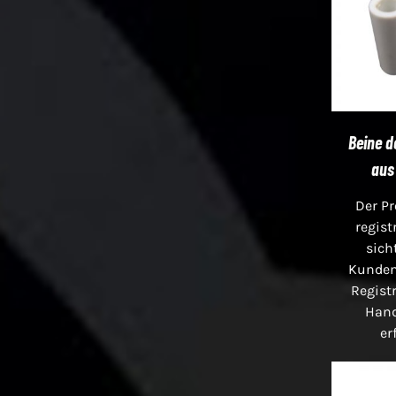
Beine d
aus
Der Pr
regist
sich
Kunden
Registr
Han
er