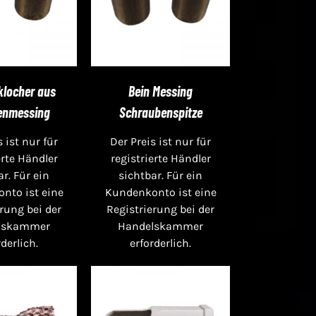
klocher aus
Bein Messing
enmessing
Schraubenspitze
s ist nur für
Der Preis ist nur für
erte Händler
registrierte Händler
ar. Für ein
sichtbar. Für ein
nto ist eine
Kundenkonto ist eine
rung bei der
Registrierung bei der
lskammer
Handelskammer
rderlich.
erforderlich.