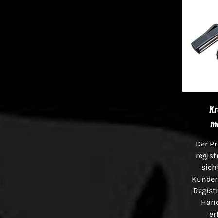
Kr
m
Der Pr
regist
sich
Kunden
Registr
Han
er