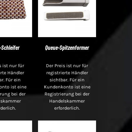
Schleifer
Queue-Spitzenformer
s ist nur für
Der Preis ist nur für
erte Händler
registrierte Händler
ar. Für ein
sichtbar. Für ein
nto ist eine
Kundenkonto ist eine
rung bei der
Registrierung bei der
lskammer
Handelskammer
rderlich.
erforderlich.