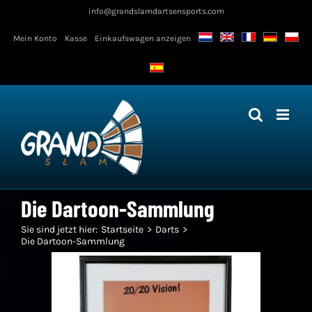
Zum
info@grandslamdartsensports.com
Inhalt
Mein Konto
Kasse
Einkaufswagen anzeigen
springen
Die Dartoon-Sammlung
Sie sind jetzt hier:
Startseite
Darts
Die Dartoon-Sammlung