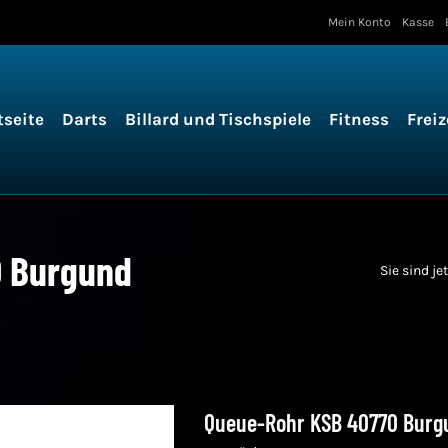
Mein Konto
Kasse
tseite
Darts
Billard und Tischspiele
Fitness
Freiz
0 Burgund
Sie sind jet
Queue-Rohr KSB 40770 Burg