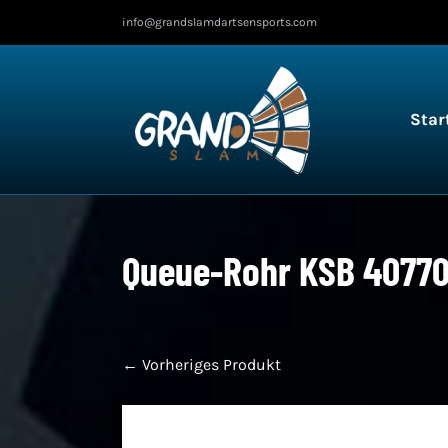
Zum
info@grandslamdartsensports.com
Inhalt
springen
Star
Queue-Rohr KSB 4077
← Vorheriges Produkt