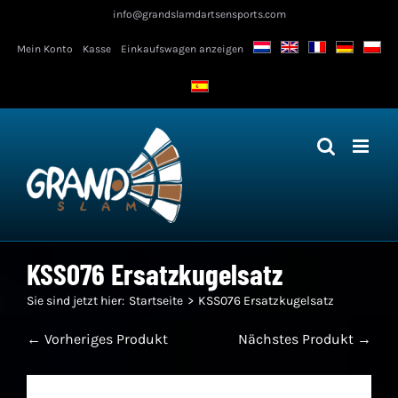
Zum
info@grandslamdartsensports.com
Inhalt
Mein Konto
Kasse
Einkaufswagen anzeigen
springen
KSS076 Ersatzkugelsatz
Sie sind jetzt hier:
Startseite
KSS076 Ersatzkugelsatz
← Vorheriges Produkt
Nächstes Produkt →