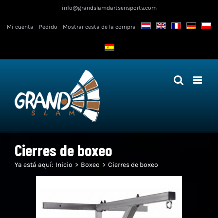
Ir
info@grandslamdartsensports.com
al
Mi cuenta
Pedido
Mostrar cesta de la compra
contenido
Cierres de boxeo
Ya está aquí:
Inicio
Boxeo
Cierres de boxeo