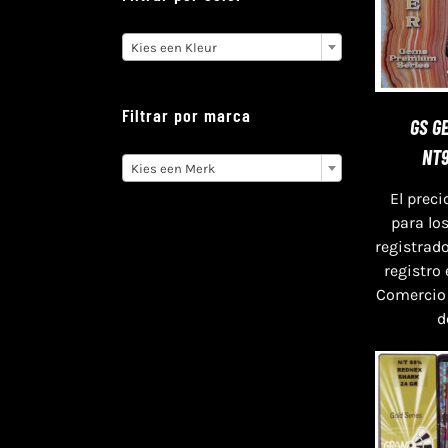

Kies een Kleur
Filtrar por marca
GS G
NT

Kies een Merk
El preci
para lo
registrado
registro
Comercio
d