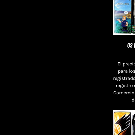
GS 
El preci
para lo
registrado
registro
Comercio
d