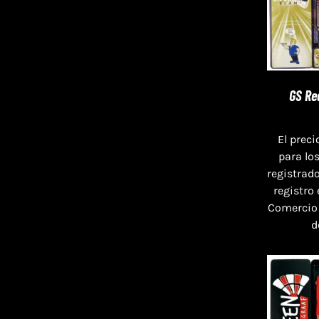
GS Re
El preci
para lo
registrado
registro
Comercio
d