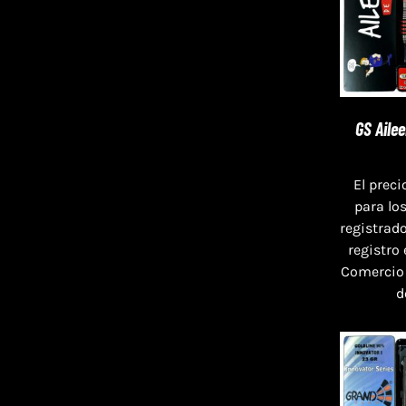
GS Aile
El preci
para lo
registrado
registro
Comercio
d