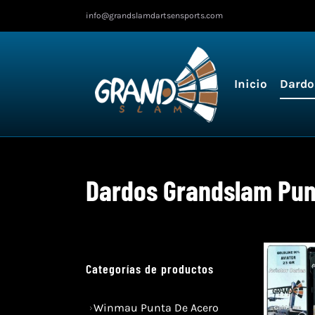
Ir
info@grandslamdartsensports.com
al
contenido
Inicio
Dardo
Dardos Grandslam Pun
Categorías de productos
Winmau Punta De Acero