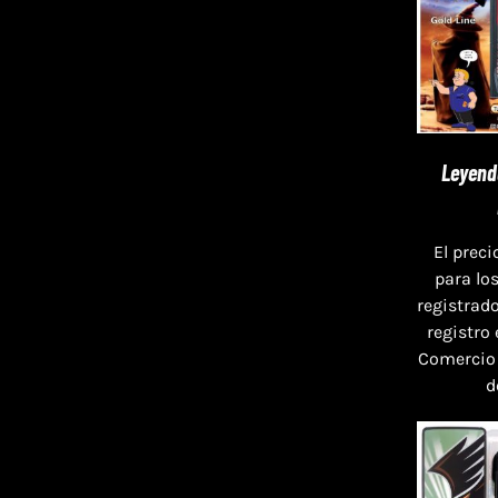
Leyend
El preci
para lo
registrado
registro
Comercio
d