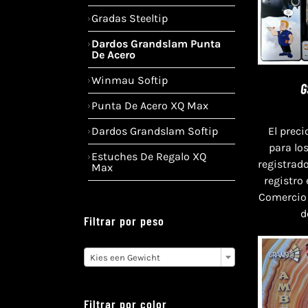
Gradas Steeltip
Dardos Grandslam Punta
De Acero
Winmau Softip
G
Punta De Acero XQ Max
El preci
Dardos Grandslam Softip
para lo
Estuches De Regalo XQ
registrado
Max
registro
Comercio
d
Filtrar por peso

Kies een Gewicht
Filtrar por color