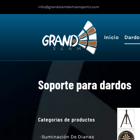
Ir
info@grandslamdartsensports.com
al
contenido
Inicio
Dardo
Soporte para dardos
Categorías de productos
Iluminación De Dianas