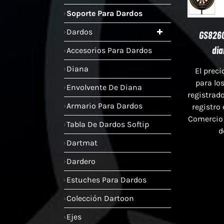
Soporte Para Dardos
Dardos
GS8260
dia
Accesorios Para Dardos
Diana
El preci
para lo
Envolvente De Diana
registrado
Armario Para Dardos
registro
Comercio
Tabla De Dardos Softip
d
Dartmat
Dardero
Estuches Para Dardos
Colección Dartoon
Ejes