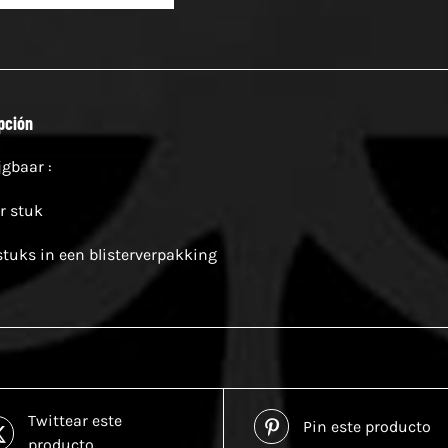
pción
jgbaar :
r stuk
stuks in een blisterverpakking
Twittear este
Pin este producto
producto