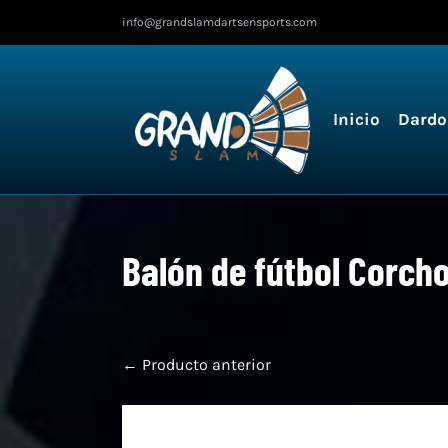
Ir
info@grandslamdartsensports.com
al
contenido
Inicio
Dardo
Balón de fútbol Corcho
← Producto anterior