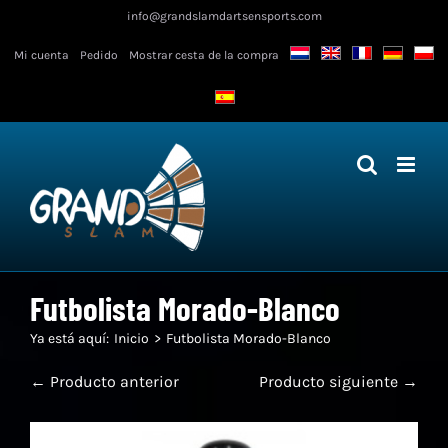
Ir
info@grandslamdartsensports.com
al
Mi cuenta
Pedido
Mostrar cesta de la compra
contenido
Futbolista Morado-Blanco
Ya está aquí:
Inicio
Futbolista Morado-Blanco
← Producto anterior
Producto siguiente →