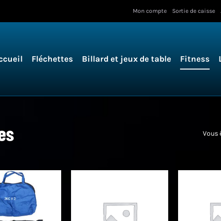
Mon compte
Sortie de caisse
ccueil
Fléchettes
Billard et jeux de table
Fitness
es
Vous ê