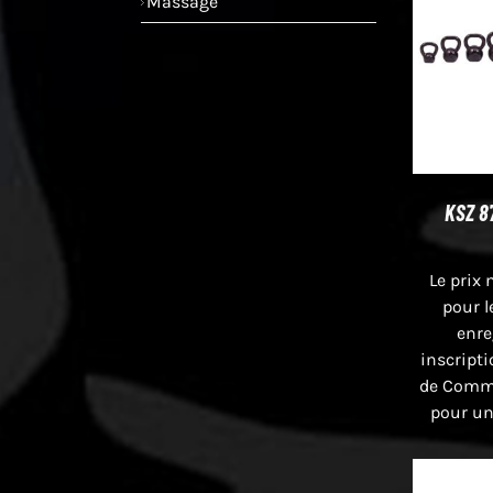
Massage
KSZ 87
Le prix 
pour l
enre
inscript
de Comme
pour un