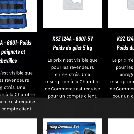
KSZ 124A - 6001-5V
KSZ 124
A - 6001- Poids
Poids du gilet 5 kg
Poids du
 poignets et
chevilles
Le prix n'est visible que
Le prix n'
pour les revendeurs
pour les
n'est visible que
enregistrés. Une
enregi
es revendeurs
inscription à la Chambre
inscriptio
gistrés. Une
de Commerce est requise
de Commerc
ion à la Chambre
pour un compte client.
pour un c
rce est requise
 compte client.