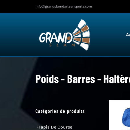
Skip
info@grandslamdartsensports.com
to
content
A
Poids - Barres - Haltèr
Catégories de produits
Tapis De Course