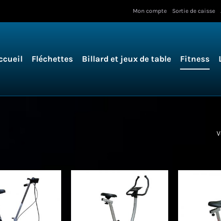
Mon compte
Sortie de caisse
ccueil
Fléchettes
Billard et jeux de table
Fitness
V