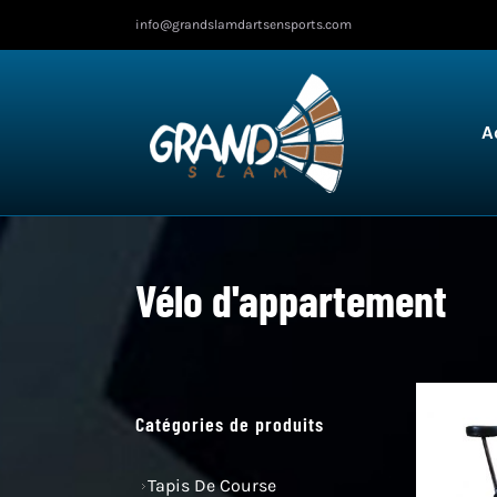
Skip
info@grandslamdartsensports.com
to
content
A
Vélo d'appartement
Catégories de produits
Tapis De Course