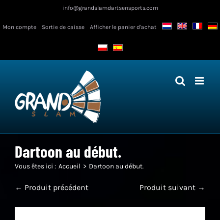
Skip
info@grandslamdartsensports.com
to
Mon compte
Sortie de caisse
Afficher le panier d'achat
content
Dartoon au début.
Vous êtes ici :
Accueil
Dartoon au début.
← Produit précédent
Produit suivant →