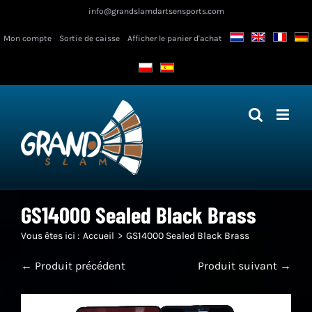
Skip
info@grandslamdartsensports.com
to
Mon compte
Sortie de caisse
Afficher le panier d'achat
content
GS14000 Sealed Black Brass
Vous êtes ici :
Accueil
GS14000 Sealed Black Brass
← Produit précédent
Produit suivant →