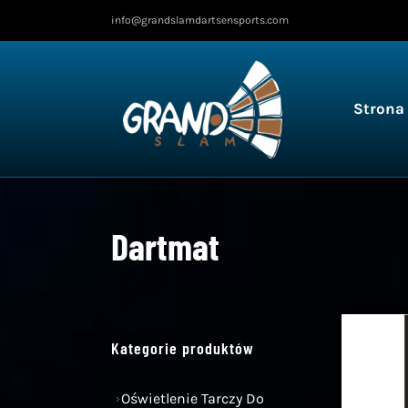
Przejdź
info@grandslamdartsensports.com
do
treści
Strona
Dartmat
Kategorie produktów
Oświetlenie Tarczy Do