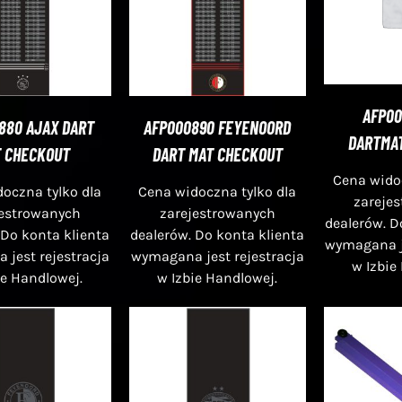
AFP00
880 AJAX DART
AFP000890 FEYENOORD
DARTMA
 CHECKOUT
DART MAT CHECKOUT
Cena widoc
oczna tylko dla
Cena widoczna tylko dla
zareje
jestrowanych
zarejestrowanych
dealerów. D
 Do konta klienta
dealerów. Do konta klienta
wymagana je
jest rejestracja
wymagana jest rejestracja
w Izbie
ie Handlowej.
w Izbie Handlowej.