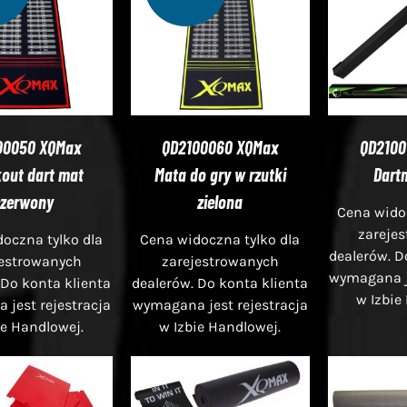
00050 XQMax
QD2100060 XQMax
QD2100
out dart mat
Mata do gry w rzutki
Dart
czerwony
zielona
Cena widoc
zareje
oczna tylko dla
Cena widoczna tylko dla
dealerów. D
jestrowanych
zarejestrowanych
wymagana je
 Do konta klienta
dealerów. Do konta klienta
w Izbie
jest rejestracja
wymagana jest rejestracja
ie Handlowej.
w Izbie Handlowej.