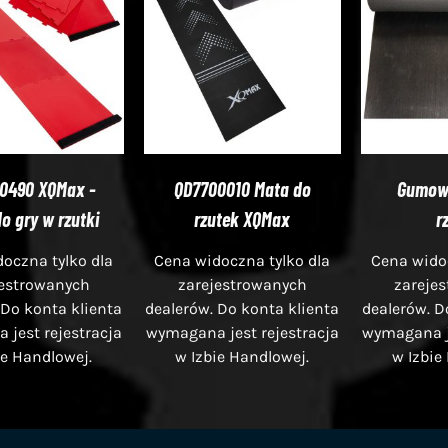
0490 XQMax -
QD7700010 Mata do
Gumow
o gry w rzutki
rzutek XQMax
r
oczna tylko dla
Cena widoczna tylko dla
Cena widoc
jestrowanych
zarejestrowanych
zareje
 Do konta klienta
dealerów. Do konta klienta
dealerów. D
jest rejestracja
wymagana jest rejestracja
wymagana je
ie Handlowej.
w Izbie Handlowej.
w Izbie