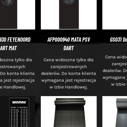
930 FEYENOORD
AFP000940 MATA PSV
GS031 D
ART MAT
DART
Cena widoc
oczna tylko dla
Cena widoczna tylko dla
zareje
jestrowanych
zarejestrowanych
dealerów. D
 Do konta klienta
dealerów. Do konta klienta
wymagana je
jest rejestracja
wymagana jest rejestracja
w Izbie
ie Handlowej.
w Izbie Handlowej.