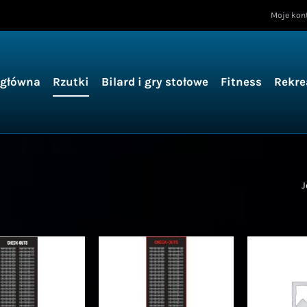
Moje kon
 główna
Rzutki
Bilard i gry stołowe
Fitness
Rekre
J