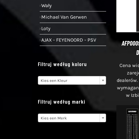
Wały
Michael Van Gerwen
Loty
AJAX - FEYENOORD - PSV
AFP000
D
Filtruj według koloru
Cena wid
zare

dealerów.
Kies een Kleur
wymagana 
w Izb
Filtruj według marki

Kies een Merk