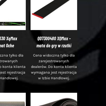
130 XqMax
QD7300480 XQMax -
mat Oche
mata do gry w rzutki
zna tylko dla
Cena widoczna tylko dla
strowanych
zarejestrowanych
o konta klienta
dealerów. Do konta klienta
st rejestracja
wymagana jest rejestracja
 Handlowej.
w Izbie Handlowej.