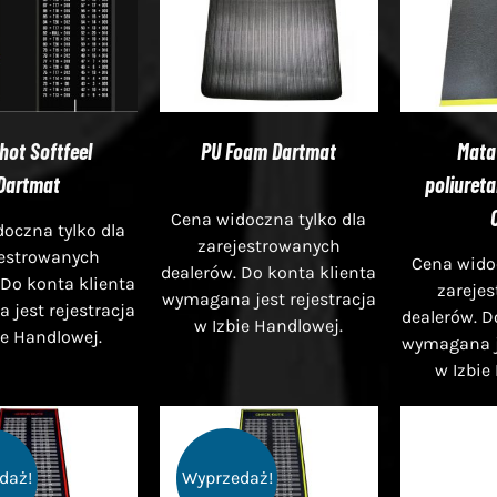
hot Softfeel
PU Foam Dartmat
Mata
Dartmat
poliureta
Cena widoczna tylko dla
oczna tylko dla
zarejestrowanych
jestrowanych
Cena widoc
dealerów. Do konta klienta
 Do konta klienta
zareje
wymagana jest rejestracja
jest rejestracja
dealerów. D
w Izbie Handlowej.
ie Handlowej.
wymagana je
w Izbie
daż!
Wyprzedaż!