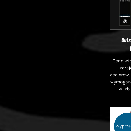
Outs
Cena wid
zare
dealerów.
wymagana 
w Izb
Wyprze