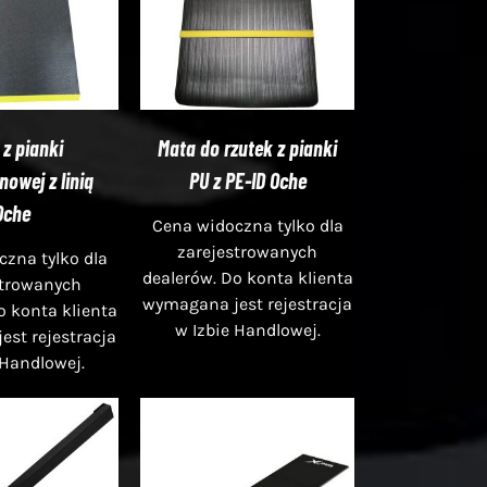
 z pianki
Mata do rzutek z pianki
nowej z linią
PU z PE-ID Oche
Oche
Cena widoczna tylko dla
zarejestrowanych
zna tylko dla
dealerów. Do konta klienta
strowanych
wymagana jest rejestracja
o konta klienta
w Izbie Handlowej.
st rejestracja
 Handlowej.