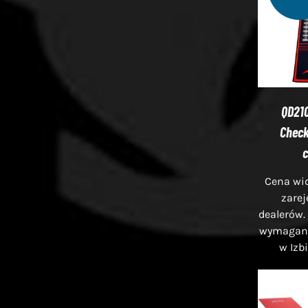
QD21
Check
Cena wid
zare
dealerów.
wymagana 
w Izb