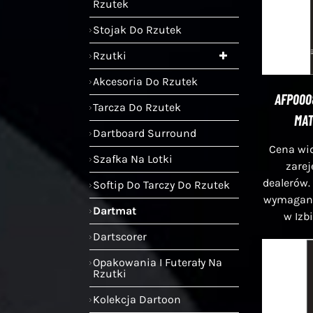
Rzutek
Stojak Do Rzutek
Rzutki
Akcesoria Do Rzutek
AFP000
Tarcza Do Rzutek
MAT
Dartboard Surround
Cena wid
Szafka Na Lotki
zare
dealerów.
Softip Do Tarczy Do Rzutek
wymagana 
Dartmat
w Izb
Dartscorer
Opakowania I Futerały Na
Rzutki
Kolekcja Dartoon