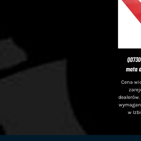
QD730
mata d
Cena wid
zare
dealerów.
wymagana 
w Izb