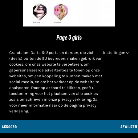
Page 3 girls
Grandslam Darts & Sports en derden, die zich
Instellingen
Prijs is alleen zichtbaar voor geregistreerde dealers.
(deels) buiten de EU bevinden, maken gebruik van
Voor een klantaccount is een KvK-inschrijving
cookies, om onze website te verbeteren, om
gepersonaliseerde advertenties te tonen op onze
noodzakelijk.
websites, om een koppeling te kunnen maken met
social media, en om het verkeer op de website te
analyseren. Door op akkoord te klikken, geeft u
toestemming voor het plaatsen van alle cookies
zoals omschreven in onze privacy verklaring. Ga
voor meer informatie naar op de pagina privacy
verklaring.
AKKOORD
AFWIJZEN