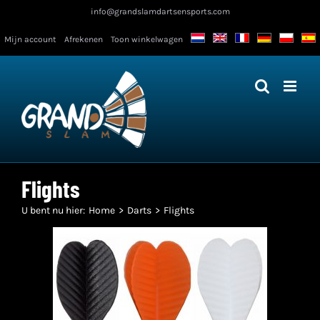
Ga
info@grandslamdartsensports.com
naar
Mijn account
Afrekenen
Toon winkelwagen
inhoud
Flights
U bent nu hier:
Home
Darts
Flights