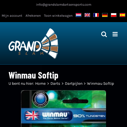
Ga
info@grandslamdartsensports.com
naar
Mijn account
Afrekenen
Toon winkelwagen
inhoud
Winmau Softip
U bent nu hier:
Home
Darts
Dartpijlen
Winmau Softip