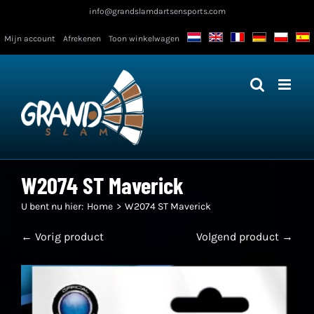
Ga
info@grandslamdartsensports.com
naar
Mijn account
Afrekenen
Toon winkelwagen
inhoud
W2074 ST Maverick
U bent nu hier:
Home
W2074 ST Maverick
← Vorig product
Volgend product →