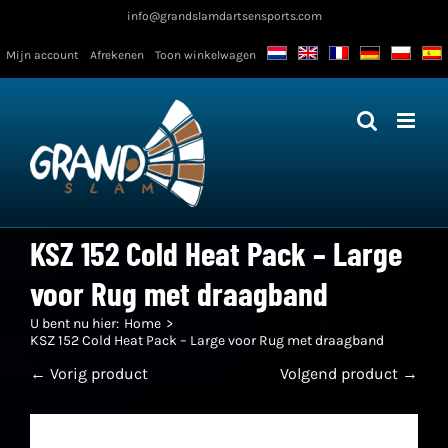
Ga
info@grandslamdartsensports.com
naar
Mijn account
Afrekenen
Toon winkelwagen
inhoud
KSZ 152 Cold Heat Pack – Large
voor Rug met draagband
U bent nu hier:
Home
KSZ 152 Cold Heat Pack – Large voor Rug met draagband
← Vorig product
Volgend product →